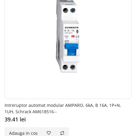
Intreruptor automat modular AMPARO, 6kA, B 16A, 1P+N,
1UH, Schrack AM618516--
39.41 lei
Adauga in cos