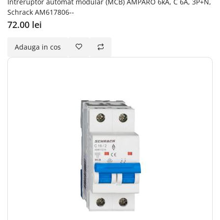
Intreruptor automat modular (MCB) AMPARO 6kA, C 6A, 3P+N,
Schrack AM617806--
72.00 lei
Adauga in cos