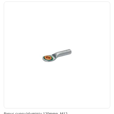
Papuc cupru/aluminiu 120mmp, M12