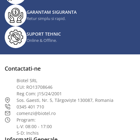
GARANTAM SIGURANTA
Retur simplu si rapid.
SUPORT TEHNIC
Online & Offline.
Contactati-ne
Biotel SRL
CUI: RO13708646
Reg Com: J15/24/2001
Sos. Gaesti, Nr. 5, Târgoviște 130087, Romania
0345 401 710
comenzi@biotel.ro
Program:
L-V: 08:00 - 17:00
S-D: Inchis
Informatii Generale